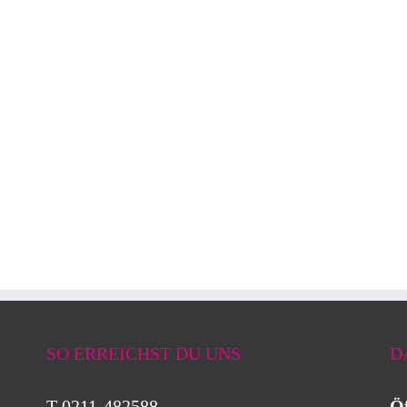
SO ERREICHST DU UNS
D
T 0211-482588
Öf