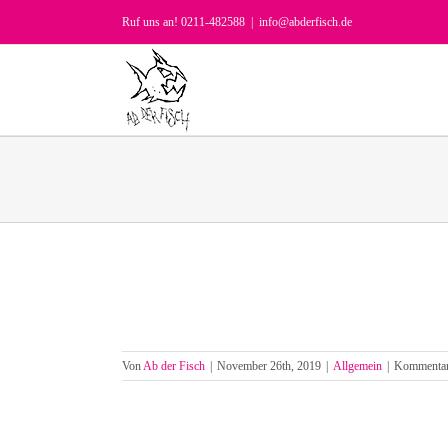
Zum
Ruf uns an! 0211-482588
|
info@abderfisch.de
Inhalt
springen
Von
Ab der Fisch
|
November 26th, 2019
|
Allgemein
|
Kommentare