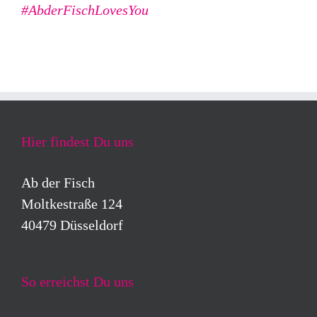
#AbderFischLovesYou
Hier findest Du uns
Ab der Fisch
Moltkestraße 124
40479 Düsseldorf
So erreichst Du uns