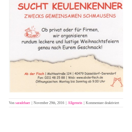
für
Von
saradehaer
|
November 29th, 2016
|
Allgemein
|
Kommentare deaktiviert
Weihnacht
und
so…