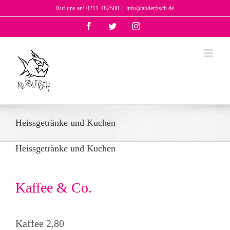
Zum
Ruf uns an! 0211-482588
|
info@abderfisch.de
Inhalt
Facebook
Twitter
Instagram
springen
Heissgetränke und Kuchen
Heissgetränke und Kuchen
Kaffee & Co.
Kaffee 2,80