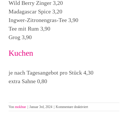
Wild Berry Zinger 3,20
Madagascar Spice 3,20
Ingwer-Zitronengras-Tee 3,90
Tee mit Rum 3,90
Grog 3,90
Kuchen
je nach Tagesangebot pro Stück 4,30
extra Sahne 0,80
für
Von
mokhtar
|
Januar 3rd, 2024
|
Kommentare deaktiviert
Heissgetränke
und
Kuchen