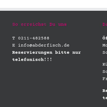
So erreichst Du uns
D
T 0211-482588
Ö
E
info@abderfisch.de
M
Reservierungen bitte nur
S
telefonisch!!!
K
S
F
R
t