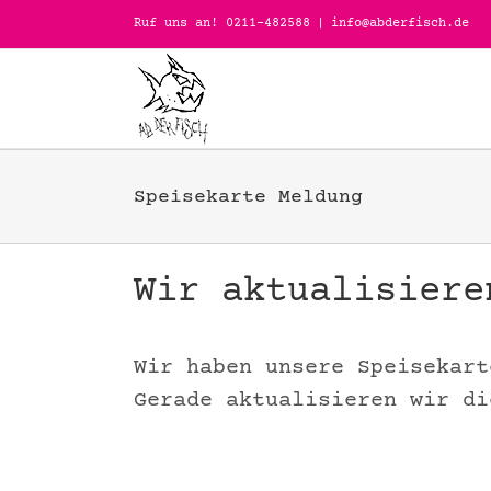
Zum
Ruf uns an! 0211-482588
|
info@abderfisch.de
Inhalt
springen
Speisekarte Meldung
Wir aktualisiere
Wir haben unsere Speisekart
Gerade aktualisieren wir di