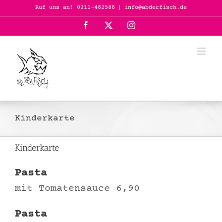
Zum
Ruf uns an! 0211-482588
|
info@abderfisch.de
Inhalt
Facebook
X
Instagram
springen
Kinderkarte
Kinderkarte
Pasta
mit Tomatensauce 6,90
Pasta